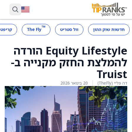
™
חדשות שוק ההון
וול סטריט
The Fly
קריפטו
Equity Lifestyle הורדה
להמלצת החזק מקנייה ב-
Truist
דה פליי (TheFly)
20 בינואר 2026