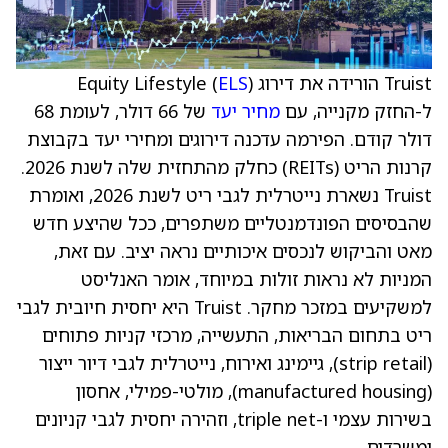
Truist הורידה את דירוג Equity Lifestyle (
)
ELS
ל-החזק מקנייה, עם
מחיר יעד
של 66 דולר, לעומת 68
דולר קודם. הפירמה עדכנה דירוגים ומחירי יעד בקבוצת
קרנות הריט (REITs) כחלק מהתחזית שלה לשנת 2026.
Truist נשארת נייטרלית לגבי ריט לשנת 2026, ואומרת
שהבסיסים הפונדמנטליים משתפרים, ככל שהיצע חדש
מאט והביקוש לנכסים איכותיים נראה יציב. עם זאת,
המניות לא נראות זולות במיוחד, אומר האנליסט
למשקיעים במזכר מחקר. Truist היא יחסית חיובית לגבי
ריט בתחום הבריאות, התעשייה, מרכזי קניות פתוחים
(strip retail), גיימינג ואירוח, נייטרלית לגבי דיור ייצור
(manufactured housing), מולטי-פמילי, אחסון
בשירות עצמי ו-triple net, וזהירה יחסית לגבי קניונים
ומשרדים.