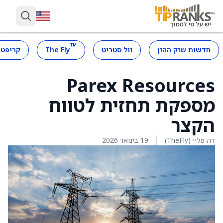
™
חדשות שוק ההון
וול סטריט
The Fly
קריפטו
Parex Resources
מספקת תחזית לטווח
הקצר
דה פליי (TheFly)
19 בינואר 2026