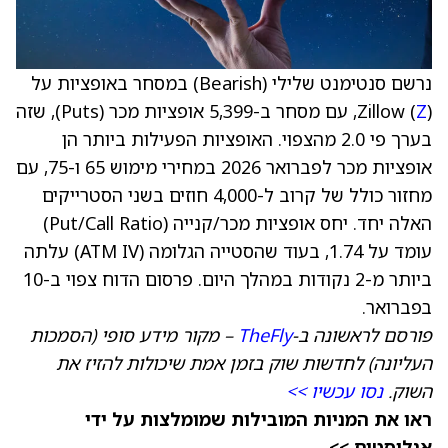
נרשם סנטימנט שלילי (Bearish) במסחר באופציות על
Z
Zillow (
), עם מסחר ב-5,399 אופציות מכר (Puts), שזה
בערך פי 2.0 מהצפוי. האופציות הפעילות ביותר הן
אופציות מכר לפברואר 2026 במחירי מימוש 65 ו-75, עם
מחזור כולל של קרוב ל-4,000 חוזים בשני הסטרייקים
האלה יחד. יחס אופציות מכר/קנייה (Put/Call Ratio)
עומד על 1.74, בעוד שהסטייה הגלומה (ATM IV) עלתה
ביותר מ-2 נקודות במהלך היום. פרסום הדוח צפוי ב-10
בפברואר.
פורסם לראשונה ב-
TheFly
– מקור מידע סופי (הסמכות
העליונה) לחדשות שוק בזמן אמת שיכולות להזיז את
השוק.
נסו עכשיו >>
ראו את המניות המובילות שמומלצות על ידי
אנליסטים >>