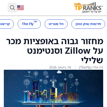
™
חדשות שוק ההון
וול סטריט
The Fly
קריפטו
מחזור גבוה באופציות מכר
על Zillow וסנטימנט
שלילי
דה פליי (TheFly)
16 בינואר 2026