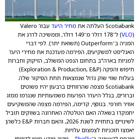
Scotiabank העלתה את
מחיר היעד
עבור Valero
VLO
(
) ל־178 דולר מ־149 דולר, וממשיכה לדרג את
המניה ב־Outperform (תשואת יתר). לפי דברי
האנליסט למשקיעים, הפירמה מעדכנת את מחירי היעד
למניות בארה"ב בתחום הנפט המשולב, הזיקוק וחברות
חיפוש והפקה (Exploration & Production, E&P)
בעלות שווי שוק גדול שנמצאות תחת הסיקור שלה.
Scotiabank מצפה שהרווחים ברבעון יהיו פשוטים
וברורים, בגלל היעדר הפרעות משמעותיות שנגרמו ממזג
אוויר חורפי. בנוסף, קדימה, הפירמה מצפה שהמשקיעים
יתמקדו בשאלה האם הטלטלה האחרונה בשווקים תוביל
לשינויים בתחזית לשנת 2026, והאם חברות E&P כלשהן
יאמצו תוכניות לצמצום עלויות.
פורסם לראשונה ב־
TheFly
– מקור מידע סופי לדיווחי