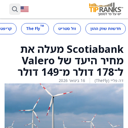
™
חדשות שוק ההון
וול סטריט
The Fly
קריפטו
Scotiabank מעלה את
מחיר היעד של Valero
ל־178 דולר מ־149 דולר
דה פליי (TheFly)
16 בינואר 2026