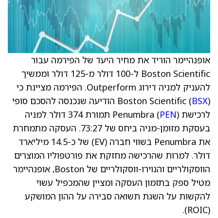
אופנהיימר הוריד את מחיר היעד של הפירמה עבור
Boston Scientific ל-100 דולר מ-125 דולר וממשיך
להעניק למניה דירוג Outperform. הפירמה מציינת כי
BSX
Boston Scientific (
) הודיעה שנכנסה להסכם סופי
לרכישת Penumbra (
PEN
) תמורת 374 דולר למניה
בעסקת מזומן-מניה ביחס של 73:27. העסקה מתמחרת
את Penumbra בשווי חברה (EV) של כ-14.5 מיליארד
דולר. למרות שהרכישה מחזקת את פורטפוליו המוצרים
הווסקולריים והנוירו-ווסקולריים של Boston, אופנהיימר
מטיל ספק בתזמון העסקה ומציין שהמכפיל עשוי
להקשות על השגת תשואה סבירה על ההון המושקע
(ROIC).