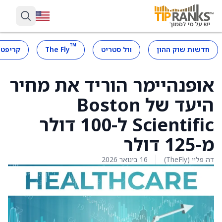
™
חדשות שוק ההון
וול סטריט
The Fly
קריפטו
אופנהיימר הוריד את מחיר
היעד של Boston
Scientific ל-100 דולר
מ-125 דולר
דה פליי (TheFly)
16 בינואר 2026