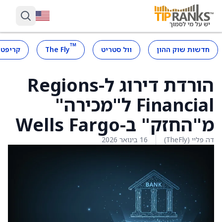
™
חדשות שוק ההון
וול סטריט
The Fly
קריפטו
הורדת דירוג ל-Regions
Financial ל"מכירה"
מ"החזק" ב-Wells Fargo
דה פליי (TheFly)
16 בינואר 2026