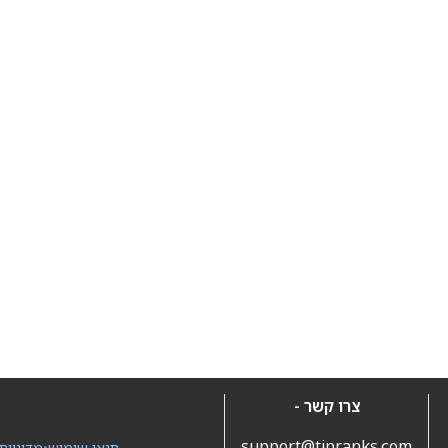
צרו קשר -
support@tipranks.com
תנאי שימוש
•
מדיניות