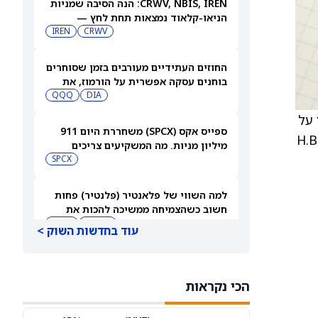
CRWV, NBIS, IREN: הנה הסיבה שמניות
הניאו-קלאוד נמצאות תחת לחץ —
IREN
CRWV
8/6/26
החוזים העתידיים מעורבים בזמן שסוחרים
בוחנים עסקה אפשרית על הורמוז, את
דוחות סנדיסק ועוד
DIA
QQQ
יץ על
ספייס אקס (SPCX) משחררת היום 911
ר מחקר כי תחזית 2026 של H.B. Fuller
מיליון מניות. מה המשקיעים צריכים
לדעת
SPCX
למה השווי של פלאנטיר (פלנטיר) פחות
חשוב כשהצמיחה ממשיכה להכות את
הציפיות
AMZN
NFLX
עוד בחדשות השוק >
בעלי המניות תובעים את פוטרוניקס
לאחר שצווארי בקבוק בתכנון פגעו
הכי נקראות
במכירות מסכות IC
PLAB