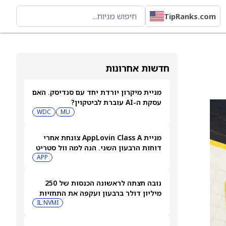
TipRanks.com
חדשות אחרונות
מניית מיקרון יורדת יחד עם סנדיסק. האם
עסקת ה-AI עוברת לביטקוין?
WDC
MU
מניית AppLovin Class A צונחת אחרי
דוחות הרבעון השני. הנה למה וול סטריט
מודאגת עכשיו
APP
נובה חצתה לראשונה הכנסות של 250
מיליון דולר ברבעון ועקפה את התחזיות
IL:NVMI