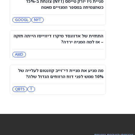
מניית ניו יורק טיימס (NYT) צונחת ב-15%
מה דוח הרבעון השני של IonQ חושף על
כשהצמיחה במספר המנויים מאטה
צמיחת ההכנסות, ההפסדים המתרחבים
ומניית IONQ
IONQ
GOOGL
NYT
האם מניית Oklo יקרה מדי אחרי שאישור
משרד האנרגיה הוביל לראלי של 16.7%
התחזית של אדוונסד מיקרו דיווייסז הייתה חזקה
לפני הדוח?
OKLO
– אז למה המניה ירדה?
AMD
Oklo מדווחת על רווחים מחר: האם מניית
OKLO היא קנייה לפני השיחה?
OKLO
LEU
מה מניע את מניית די־וייב קוונטום לעלייה של
16% ממש לפני דוח הרווחים הגדול שלה?
למה מניית ספייס אקס (SPCX) עולה היום
במסחר מוקדם, 6 באוגוסט?
T
QBTS
SPCX
לקראת עדכון המדדים בבורסה: אילו
מניות ירכזו ביקושים והיצעים של מאות
מיליוני שקלים?
IL:CYBR
IL:TASE
 פרטיות
•
הצהרת נגישות