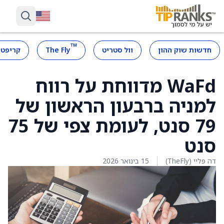
™
חדשות שוק ההון
וול סטריט
The Fly
קריפטו
WaFd מדווחת על רווח
למניה ברבעון הראשון של
79 סנט, לעומת צפי של 75
סנט
דה פליי (TheFly)
15 בינואר 2026