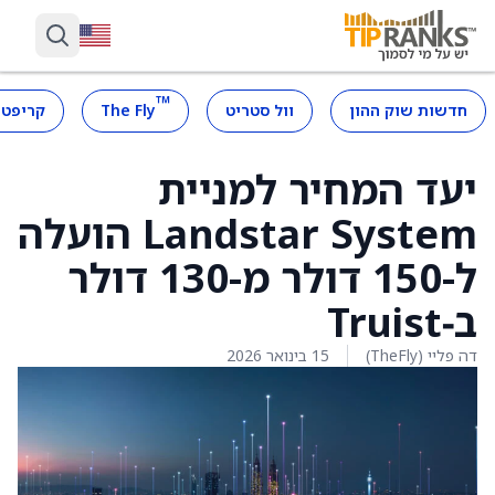
™
חדשות שוק ההון
וול סטריט
The Fly
קריפטו
יעד המחיר למניית
Landstar System הועלה
ל-150 דולר מ-130 דולר
ב‑Truist
דה פליי (TheFly)
15 בינואר 2026