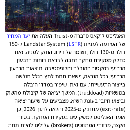
האנליסט לוקאס סרברה מ‑Truist העלה את
יעד המחיר
של הפירמה למניית Landstar System (
LSTR
) ל-150
דולר מ-130 דולר, ושומר על דירוג החזק למניה. זאת
כחלק מסקירת מחקר רחבה לקראת דוחות הרבעון
הרביעי בסקטור ההובלה והלוגיסטיקה. תוצאות הרבעון
הרביעי, ככל הנראה, יישארו תחת לחץ בגלל חולשה
בייצור התעשייתי. עם זאת, שיפור במדדי הובלה
במשאיות (truckload), המשך יציאה של קיבולת מהשוק
וביצוע חיובי בעונת השיא, מצביעים על שיעור יציאה
(exit-rate) מתחזק מ‑2025 והלאה לתוך 2026, כך
אומר האנליסט למשקיעים בסקירת המחקר. בטווח
הקצר, מרווחי המתווכים (brokers) עלולים להיות תחת