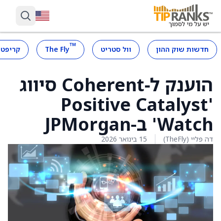
™
חדשות שוק ההון
וול סטריט
The Fly
קריפטו
הוענק ל‑Coherent סיווג
'Positive Catalyst
Watch' ב-JPMorgan
דה פליי (TheFly)
15 בינואר 2026