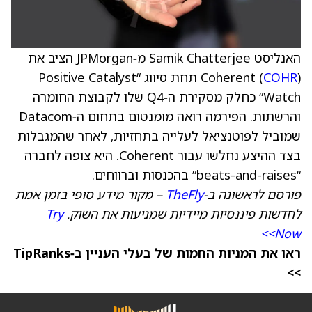
האנליסט Samik Chatterjee מ‑JPMorgan הציב את
COHR
Coherent (
) תחת סיווג “Positive Catalyst
Watch” כחלק מסקירת ה‑Q4 שלו לקבוצת החומרה
והרשתות. הפירמה רואה מומנטום בתחום ה‑Datacom
שמוביל לפוטנציאל לעלייה בתחזיות, לאחר שהמגבלות
בצד ההיצע נחלשו עבור Coherent. היא צופה לחברה
“beats-and-raises” בהכנסות וברווחים.
פורסם לראשונה ב‑
TheFly
– מקור מידע סופי בזמן אמת
לחדשות פיננסיות מיידיות שמניעות את השוק.
Try
Now>>
ראו את המניות החמות של בעלי העניין ב‑TipRanks
>>