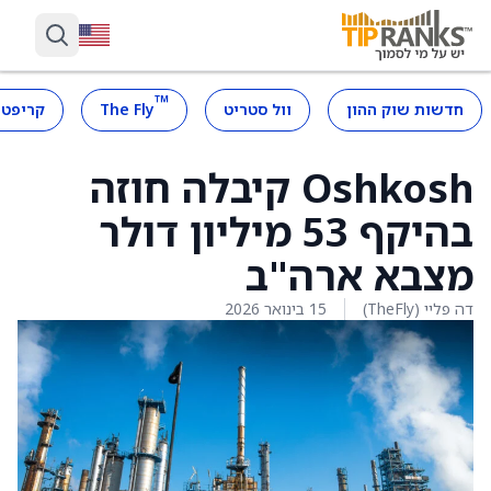
™
חדשות שוק ההון
וול סטריט
The Fly
קריפטו
Oshkosh קיבלה חוזה
בהיקף 53 מיליון דולר
מצבא ארה"ב
דה פליי (TheFly)
15 בינואר 2026