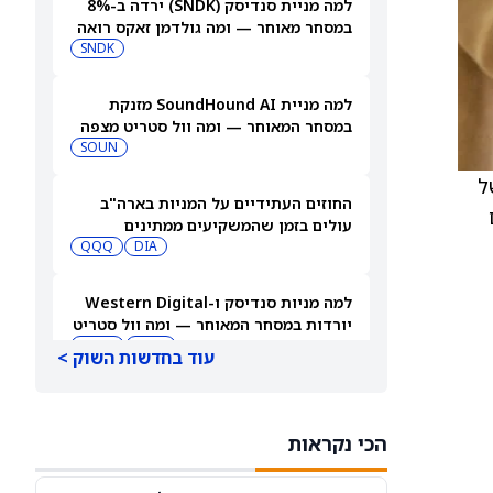
למה מניית סנדיסק (SNDK) ירדה ב-8%
במסחר מאוחר — ומה גולדמן זאקס רואה
בהמשך
SNDK
למה מניית SoundHound AI מזנקת
במסחר המאוחר — ומה וול סטריט מצפה
שיקרה בהמשך
SOUN
 של
החוזים העתידיים על המניות בארה"ב
ם
עולים בזמן שהמשקיעים ממתינים
לדוחות נוספים
DIA
QQQ
למה מניות סנדיסק ו-Western Digital
יורדות במסחר המאוחר — ומה וול סטריט
צופה בהמשך
WDC
SNDK
עוד בחדשות השוק >
3 מניות מתחת ל-10 דולר עם אפסייד חזק
שכדאי לשקול, לפי אנליסטים
הכי נקראות
TDUP
SOUN