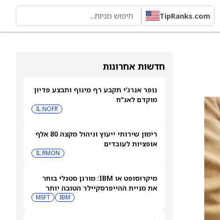
TipRanks.com
חדשות אחרונות
נופר אנרג’י תקבע רף מינוף ותבצע פדיון
מוקדם לאג”ח
IL:NOFR
רימון שירותי ייעוץ וניהול מקצה 80 אלף
אופציות לעובדים
IL:RMON
מיקרוסופט או IBM: מורגן סטנלי בוחר
את מניית ההייפרסקיילר הטובה יותר
לקנייה עכשיו
IBM
MSFT