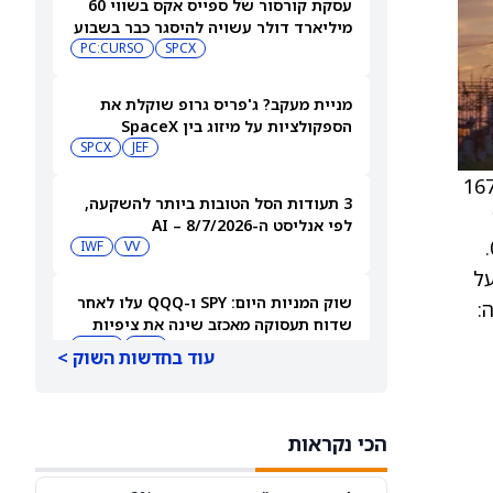
עסקת קורסור של ספייס אקס בשווי 60
מיליארד דולר עשויה להיסגר כבר בשבוע
הבא… אבל המותג Cursor עלול להיעלם
SPCX
PC:CURSO
מניית מעקב? ג'פריס גרופ שוקלת את
הספקולציות על מיזוג בין SpaceX
לטסלה
JEF
SPCX
 או 2.29%, לרמה של כ-167.62
3 תעודות הסל הטובות ביותר להשקעה,
לפי אנליסט ה-AI – 8/7/2026
(Call) גבוה מהיקף אופציות המכירה (Put), כך שיחס פוט/קול עומד על 0.29, לעומת רמה טיפוסית של כ-0.63.
IWF
VV
ז על
שוק המניות היום: SPY ו-QQQ עלו לאחר
ה:
שדוח תעסוקה מאכזב שינה את ציפיות
הריבית
DIA
QQQ
עוד בחדשות השוק >
מניות מחשוב קוונטי מזנקות כשוושינגטון
בוחנת הגדלת המימון ב-68%
הכי נקראות
QBTS
IONQ