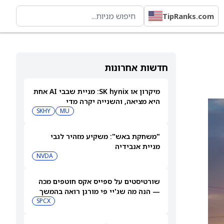
TipRanks.com
חדשות אחרונות
מיקרון או SK hynix: מניית שבבי AI אחת
היא מציאה, והשנייה יקרה מדי
SKHY
MU
"משחקת באש": משקיע מזהיר לגבי
מניית אנבידיה
NVDA
שורטיסטים על ספייס אקס חוטפים מכה
— הנה מה שג'יי פי מורגן רואה בהמשך
SPCX