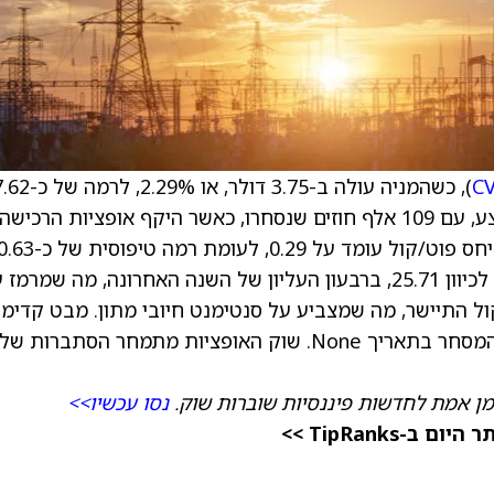
C
), כשהמניה עולה ב-3.75 דולר,
דולר. מחזור האופציות גבוה משמעותית מהממוצע, עם 109 אלף חוזים שנסחרו, כאשר היקף אופציות הרכישה
סטיית התקן הגלומה (IV30) עולה ב-1.8 נקודות לכיוון 25.71, ברבעון העליון של השנה האחרונה, מה שמרמ
2 דולר. עקום הפוט-קול התיישר, מה שמצביע על סנטימנט חיובי מתון. מבט קדימ
שברון (CVX) צפויה לפרסם דוחות לאחר סגירת המסחר בתאריך None. שוק האופציות מתמחר הסתברות של
מן אמת לחדשות פיננסיות שוברות שוק.
נסו עכשיו>>
TipRanks >>