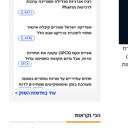
רציו אנרגיות מגדילה ומאריכה ערבות
לרכישת Pharos
IL:RATI
אפריקה ישראל מגורים קיבלה אישור
מחוזי לתכנית פרויקט אבא הלל
IL:AFRE
שומרת
ספייס אקס (SPCX) עקפה את תחזיות
על המלצת קנייה (Buy) למניה. Integra הודיעה כי לשכת ניהול הקרקעות (Bureau of Land Management)
הדוח, אבל סיום תקופת החסימה עלול
וקדמות.
להפיל את המניה
SPCX
חוזים עתידיים על מניות נסחרים במגמה
מעורבת בזמן שהמשקיעים ממתינים לדוח
התעסוקה של יולי
DIA
QQQ
עוד בחדשות השוק >
בעלי עניין קונים את הירידות ב-2 המניות
האלה — והאנליסטים מגבים את המהלך
הכי נקראות
CVNA
CSGP