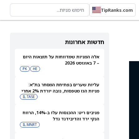
TipRanks.com
חדשות אחרונות
אלה המניות שמדווחות על תוצאות היום
– 7 באוגוסט 2026
PK
HE
עליות שערים בפתיחת המסחר בת”א:
מניות הגז מטפסות, נובה יורדת 2% אחרי
הדוחות
IL:TASE
מניבים ריט: ההכנסות עלו ב-14%, הרווח
הנקי ירד והדיבידנד גדל
IL:MNRT