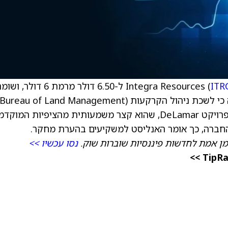
ITR
) ל-6.50 דולר מרמת 6 דולר, ו
קבעה לוח זמנים לרגולציה ולמתן היתרים עבור פרויקט DeLamar, שהוא קצר משמעותית מהציפיות המ
 החברה, כך אומר האנליסט למשקיעים בהערת מחקר.
מן אמת לחדשות פיננסיות שוברות שוק.
נסו עכשיו >>