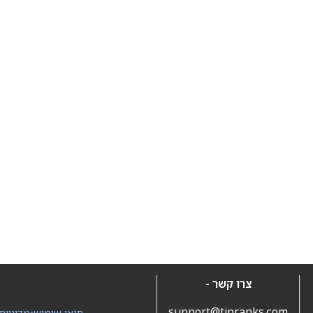
צרו קשר -
support@tipranks.com
תנאי שימוש
•
מדיניות