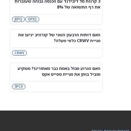
3 קרנות סל דיבידנד עם הכנסה גבוהה שעוברות
עסקת קורסור של ספייס אקס בשווי 60
את רף התשואה של 8%
מיליארד דולר עשויה להיסגר כבר בשבוע
הבא… אבל המותג Cursor עלול להיעלם
SPCX
PC:CURSO
JEPQ
GPIQ
מניית מעקב? ג'פריס גרופ שוקלת את
הספקולציות על מיזוג בין SpaceX
האם דוחות הרבעון השני של קורוויב יניעו את
לטסלה
JEF
SPCX
מניית CRWV כלפי מעלה?
CRWV
3 תעודות הסל הטובות ביותר להשקעה,
לפי אנליסט ה-AI – 8/7/2026
IWF
VV
האם הגרוע מכול באמת כבר מאחורינו? משקיע
מוביל בוחן את מניית ספייס אקס
שוק המניות היום: SPY ו-QQQ עלו לאחר
שדוח תעסוקה מאכזב שינה את ציפיות
SPCX
הריבית
DIA
QQQ
מניות מחשוב קוונטי מזנקות כשוושינגטון
בוחנת הגדלת המימון ב-68%
QBTS
IONQ
 פרטיות
•
הצהרת נגישות