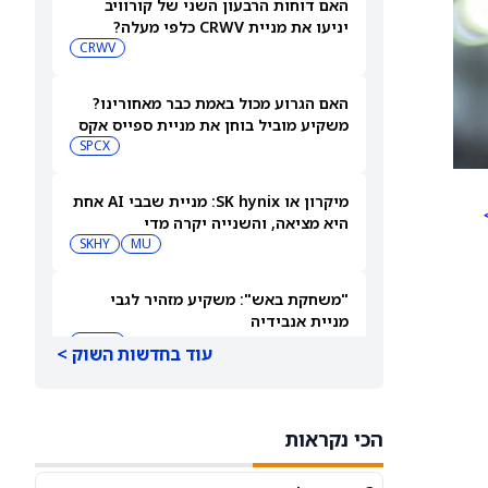
האם דוחות הרבעון השני של קורוויב
יניעו את מניית CRWV כלפי מעלה?
CRWV
האם הגרוע מכול באמת כבר מאחורינו?
משקיע מוביל בוחן את מניית ספייס אקס
SPCX
מיקרון או SK hynix: מניית שבבי AI אחת
היא מציאה, והשנייה יקרה מדי
SKHY
MU
"משחקת באש": משקיע מזהיר לגבי
מניית אנבידיה
NVDA
עוד בחדשות השוק >
שורטיסטים על ספייס אקס חוטפים מכה
— הנה מה שג'יי פי מורגן רואה בהמשך
הכי נקראות
SPCX