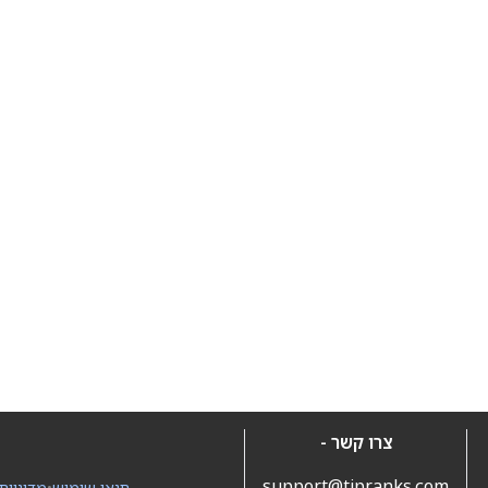
צרו קשר -
support@tipranks.com
תנאי שימוש
•
מדיניות