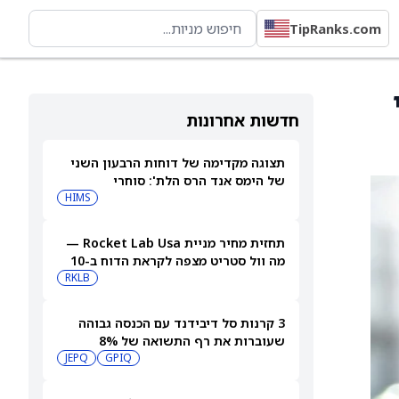
TipRanks.com
חי
חדשות אחרונות
תצוגה מקדימה של דוחות הרבעון השני
של הימס אנד הרס הלת': סוחרי
האופציות נערכים לתנועה של 14.5%
HIMS
במניית HIMS
תחזית מחיר מניית Rocket Lab Usa —
מה וול סטריט מצפה לקראת הדוח ב-10
באוגוסט
RKLB
3 קרנות סל דיבידנד עם הכנסה גבוהה
שעוברות את רף התשואה של 8%
JEPQ
GPIQ