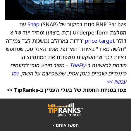
BNP Paribas פתח בסיקור של
Snap
(SNAP) עם
המלצת Underperform (תת-ביצוע) ומחיר יעד של 8
דולר
price target
ירידות בארה"ב נמשכות לצד צמיחה
"חלשה מאוד" באיחוד האירופי, אומר האנליסט, שמחפש
ראיות לכך שההשקעות משפרות את המונטיזציה.
פורסם לראשונה ב-
TheFly
– מקור מידע סופי לדיווחים
פיננסיים שוברים בזמן אמת, שמשפיעים על השוק.
נסו
עכשיו >>
צפו במניות החמות של בעלי העניין ב-TipRanks >>
חפשו אותנו -