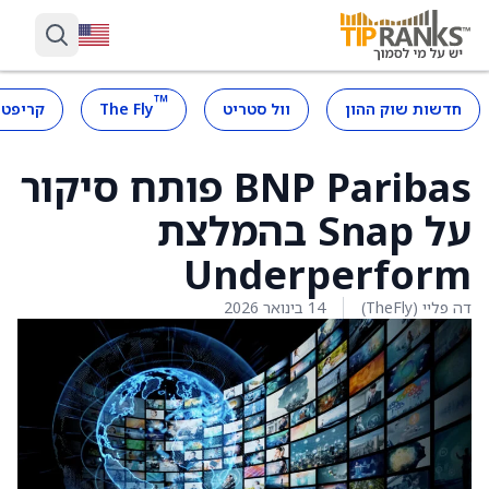
™
חדשות שוק ההון
וול סטריט
The Fly
קריפטו
BNP Paribas פותח סיקור
על Snap בהמלצת
Underperform
דה פליי (TheFly)
14 בינואר 2026