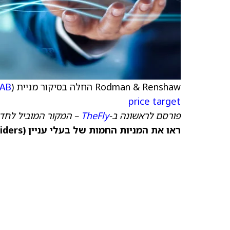
Rodman & Renshaw החלה בסיקור מניית BioAtla (
) עם המלצת קנייה (Buy) ומחיר יעד של 4 דולר
AB
price target
פורסם לראשונה ב-
TheFly
– המקור המוביל לחדש
ראו את המניות החמות של בעלי עניין (Insiders) ב-TipRanks >>