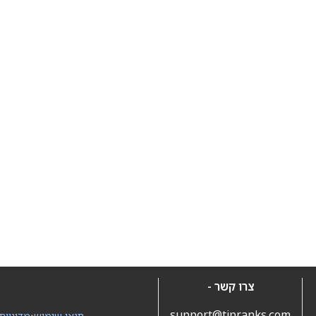
צרו קשר -
support@tipranks.com
תנאי שימוש
•
מדיניות