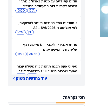
חוזים עתידיים על מניות בארה"ב נותרו
יציבים לקראת דוח התעסוקה המרכזי
QQQ
DIA
3 תעודות הסל הטובות ביותר להשקעה,
לפי אנליסט ה-AI – 8/6/2026
VYM
JNJ
מניית אנבידיה (אנבידיה) סיימה רצף
עליות של חמישה ימים
MSFT
AMZN
ספייס אקס תבנה תחנות כוח משלה עבור
מפעל שבבים בשווי 16.8 מיליארד דולר
SPCX
INTC
עוד בחדשות השוק >
חדשות מיזוגים ורכישות: אדוונסד מיקרו
דיווייסז רוכשת את Taalas כדי לחזק את
הכי נקראות
מהלך ה-AI inference שלה
AMD