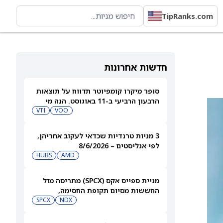
TipRanks.com
חדשות אחרונות
סופר מיקרו קומפיוטר תדווח על תוצאות
הרבעון הרביעי ב-11 באוגוסט. הנה מי
מחזיק במניית SMCI
VOO
VTI
3 מניות טרנדיות שכדאי לעקוב אחריהן,
לפי אנליסטים – 8/6/2026
HUBS
AMD
מניית ספייס אקס (SPCX) מתריסה מול
החששות מסיום תקופת החסימה,
ומטפסת לאחר שחרור 911 מיליון מניות
NDX
SPCX