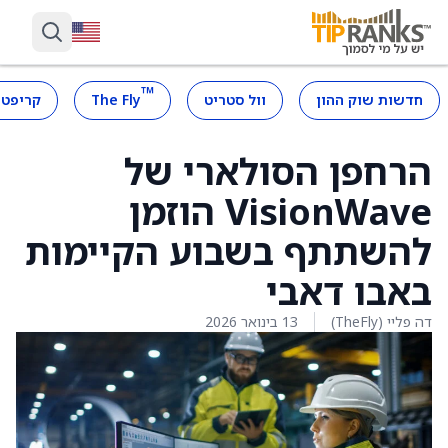
™
חדשות שוק ההון
וול סטריט
The Fly
קריפטו
הרחפן הסולארי של
VisionWave הוזמן
להשתתף בשבוע הקיימות
באבו דאבי
דה פליי (TheFly)
13 בינואר 2026