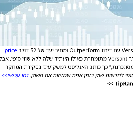
price
הפירמה רואה במניה “מתומחרת לא נכון.” Versant מתומחרת כאילו העתיד שלה ללא שווי סופי, אבל
ופי לחדשות שוק בזמן אמת שמזיזות את השוק.
נסו עכשיו>>