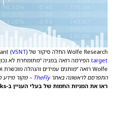
Wolfe Research החלה סיקור של Versant (
) עם דירוג Outperform ומחיר יעד של 52 דולר
VSNT
target
Wolfe רואה “מותגים עמידים והנהלה מוכשרת ומסונכרנת,” כך כותב האנליסט למשקיעים בסקירת המחקר.
התפרסם לראשונה באתר
TheFly
– מקור מידע ס
ראו את המניות החמות של בעלי העניין ב-TipRanks >>