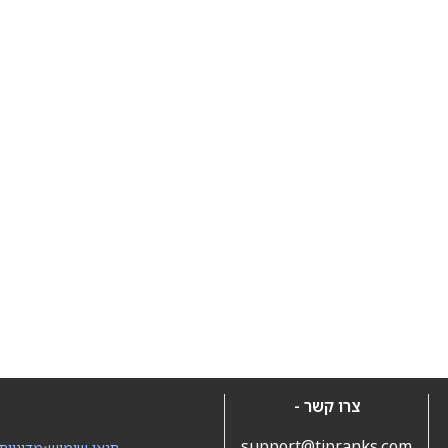
צרו קשר -
support@tipranks.com
תנאי שימוש
•
מדיניות