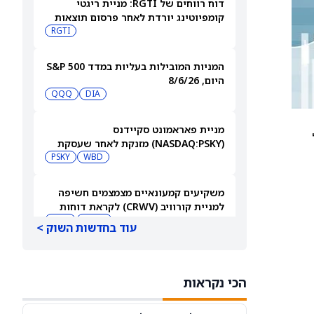
דוח רווחים של RGTI: מניית ריגטי
קומפיוטינג יורדת לאחר פרסום תוצאות
הרבעון השני
RGTI
המניות המובילות בעליות במדד S&P 500
היום, 8/6/26
QQQ
DIA
מניית פאראמונט סקיידנס
(NASDAQ:PSKY) מזנקת לאחר שעסקת
המיזוג קיבלה אישור בבריטניה
WBD
PSKY
משקיעים קמעונאיים מצמצמים חשיפה
למניית קורוויב (CRWV) לקראת דוחות
הרבעון השני
CRWV
IREN
עוד בחדשות השוק >
מכירת האג"ח של גוגל בתחום ה-AI
מושכת הזמנות בהיקף של 115 מיליארד
הכי נקראות
דולר
C
GS