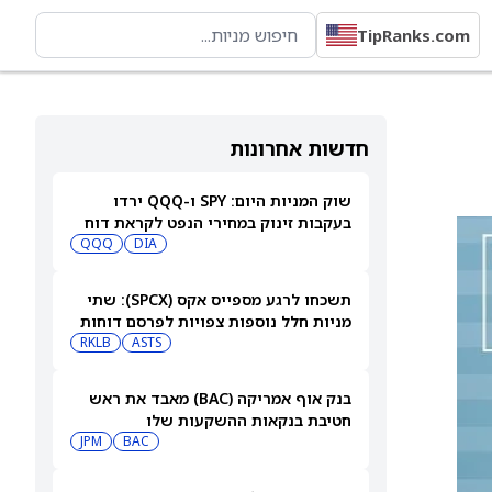
TipRanks.com
חדשות אחרונות
שוק המניות היום: SPY ו-QQQ ירדו
בעקבות זינוק במחירי הנפט לקראת דוח
התעסוקה המרכזי
DIA
QQQ
תשכחו לרגע מספייס אקס (SPCX): שתי
מניות חלל נוספות צפויות לפרסם דוחות
ב-10 באוגוסט
ASTS
RKLB
בנק אוף אמריקה (BAC) מאבד את ראש
חטיבת בנקאות ההשקעות שלו
JPM
BAC