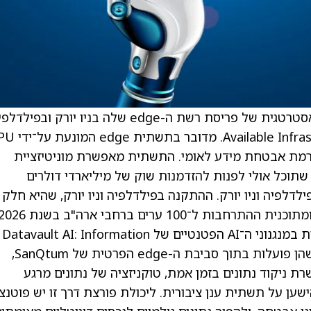
) AI הדגישה את החשיבות האסטרטגית של פריסת רשת ה-edge שלה בניו יורק ובפיל
zero-, וכוללת סייבר ברמת אבטחת מידע לאומי. התשתית מאפשרת מוניטיזציית
 מיידית – וממקמת את Datavault AI כך שתוכל אולי לפנות להזדמנות שוק של מיליארדי דולרים
לדלפיה וניו יורק. ההתקנה בפילדלפיה וניו יורק, שהיא חלק 
משלבת יחידות SanQtum AI Enterprise ישירות במנגנוני ה־AI הפטנטיים של Datavault AI: Information
Data Exchange, DataScore ו־DataValue. כשהן פועלות בתוך סביבת ה-edge הפרטית של SanQtum,
 ניקוד נתונים בזמן אמת, טוקניזציה של נתונים מרגע
רייז – בלי להישען על תשתית ענן ציבורית. ליכולת פורצת דרך זו יש פוטנ