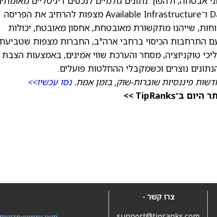
ית חשיפה לסיכוני אבטחה, ולהפוך נתונים גולמיים לנכסים דיגיטליים מאומתי
הניתנים למסחר כבר ברגע יצירתם. Datavault AI ו־Available Infrastructure מצפות להרחיב את הפריסה
חות, שייהנו מתקשורת מאובטחת, אחסון מאובטח, יכולות
ונים מאובטח. עם התרחבות הכיסוי ברחבי ארה"ב, החברות מצפות שטביעת
י טוקניזציה, מסחר והערכת שווי אמינים, באמצעות הצבת
דשות פיננסיות שוברות-שוק, בזמן אמת.
נסו עכשיו>>
TipRanks >>
צרו קשר -
support@tipranks.com
תנאי שימוש
•
מדיניות