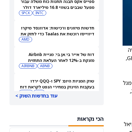
ספייס אקס תבנה תחנות כוח משלה עבור
מפעל שבבים בשווי 16.8 מיליארד דולר
SPCX
INTC
חדשות מיזוגים ורכישות: אדוונסד מיקרו
דיווייסז רוכשת את Taalas כדי לחזק את
מהלך ה-AI inference שלה
AMD
דלפיה
דוח של אייר בי.אן.בי: מניית Airbnb
יחד עם פלטפורמת SanQtum AI של Available Infrastructure. מדובר בתשתית edge המונעת על־ידי GPU,
מזנקת ב-12% לאחר העלאת התחזית
AIRBNB
ABNB
שוק המניות היום: SPY ו-QQQ ירדו
מגל
בעקבות הזינוק במחירי הנפט לקראת דוח
הפריסה הרב-עירוני הראשוני של Datavault AI ומתוכנית ההתרחבות ל־100 ערים ברחבי ארה"ב בשנת 2026,
התעסוקה המרכזי
DIA
QQQ
עוד בחדשות השוק >
תשכחו לרגע מספייס אקס (SPCX): שתי
מניות חלל נוספות צפויות לפרסם דוחות
הכי נקראות
ב-10 באוגוסט
ASTS
RKLB
ציאל