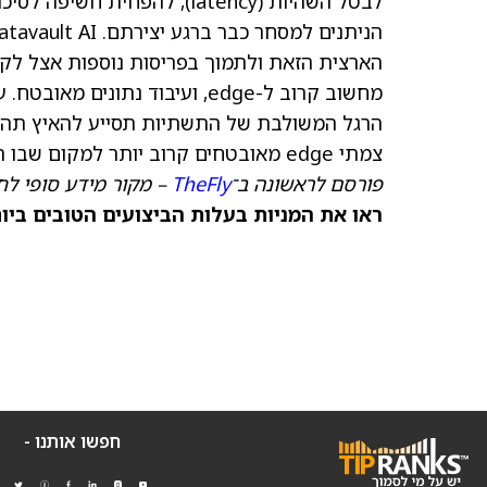
לבטל השהיות (latency), להפח
הארצית הזאת ולתמוך בפריסות נוספות אצל לקו
מחשוב קרוב ל-edge, ועיבוד נת
הרגל המשולבת של התשתיות תסייע להאיץ תהליכ
צמתי edge מאובטחים קרוב יותר למקום שבו הנתונים נוצרים וכשמקבלי ההחלטות פועלים.
פורסם לראשונה ב־
TheFly
– מקור מידע סופי לח
ראו את המניות בעלות הביצועים הטובים ביותר היום ב־
חפשו אותנו -