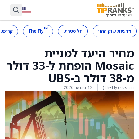
™
חדשות שוק ההון
וול סטריט
The Fly
קריפטו
מחיר היעד למניית
Mosaic הופחת ל-33 דולר
מ-38 דולר ב-UBS
דה פליי (TheFly)
12 בינואר 2026