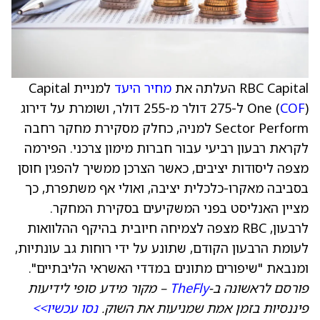
RBC Capital העלתה את
מחיר היעד
למניית Capital
COF
One (
) ל-275 דולר מ-255 דולר, ושומרת על דירוג
Sector Perform למניה, כחלק מסקירת מחקר רחבה
לקראת רבעון רביעי עבור חברות מימון צרכני. הפירמה
מצפה ליסודות יציבים, כאשר הצרכן ממשיך להפגין חוסן
בסביבה מאקרו-כלכלית יציבה, ואולי אף משתפרת, כך
מציין האנליסט בפני המשקיעים בסקירת המחקר.
לרבעון, RBC מצפה לצמיחה חיובית בהיקף ההלוואות
לעומת הרבעון הקודם, שתונע על ידי רוחות גב עונתיות,
ומנבאת "שיפורים מתונים במדדי האשראי הליבתיים".
פורסם לראשונה ב-
TheFly
– מקור מידע סופי לידיעות
פיננסיות בזמן אמת שמניעות את השוק.
נסו עכשיו>>