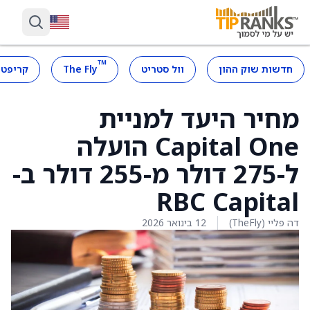
™
חדשות שוק ההון
וול סטריט
The Fly
קריפטו
מחיר היעד למניית
Capital One הועלה
ל-275 דולר מ-255 דולר ב-
RBC Capital
דה פליי (TheFly)
12 בינואר 2026