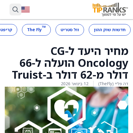
™
חדשות שוק ההון
וול סטריט
The Fly
קריפטו
מחיר היעד ל-CG
Oncology הועלה ל-66
דולר מ-62 דולר ב-Truist
דה פליי (TheFly)
12 בינואר 2026