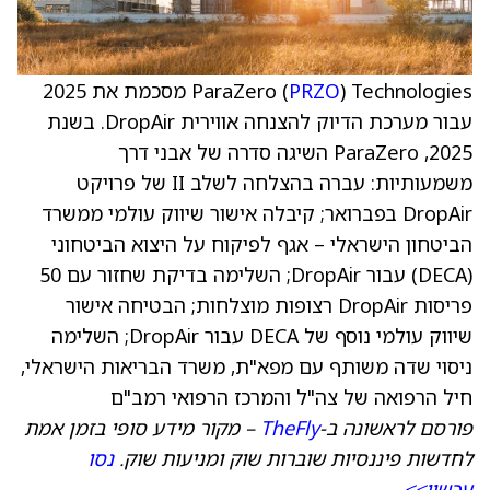
PRZO
ParaZero (
) Technologies מסכמת את 2025
עבור מערכת הדיוק להצנחה אווירית DropAir. בשנת
2025, ParaZero השיגה סדרה של אבני דרך
משמעותיות: עברה בהצלחה לשלב II של פרויקט
DropAir בפברואר; קיבלה אישור שיווק עולמי ממשרד
הביטחון הישראלי – אגף לפיקוח על היצוא הביטחוני
(DECA) עבור DropAir; השלימה בדיקת שחזור עם 50
פריסות DropAir רצופות מוצלחות; הבטיחה אישור
שיווק עולמי נוסף של DECA עבור DropAir; השלימה
ניסוי שדה משותף עם מפא"ת, משרד הבריאות הישראלי,
חיל הרפואה של צה"ל והמרכז הרפואי רמב"ם
פורסם לראשונה ב-
TheFly
– מקור מידע סופי בזמן אמת
לחדשות פיננסיות שוברות שוק ומניעות שוק.
נסו
עכשיו>>