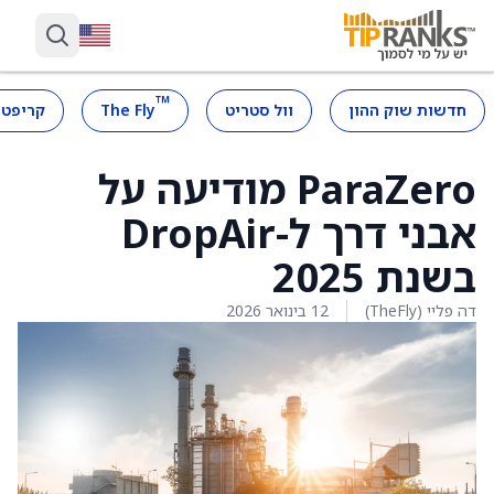
™
חדשות שוק ההון
וול סטריט
The Fly
קריפטו
ParaZero מודיעה על
אבני דרך ל-DropAir
בשנת 2025
דה פליי (TheFly)
12 בינואר 2026