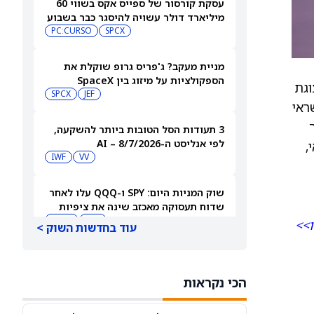
עסקת קורסור של ספייס אקס בשווי 60
מיליארד דולר עשויה להיסגר כבר בשבוע
הבא… אבל המותג Cursor עלול להיעלם
SPCX
PC:CURSO
מניית מעקב? ג'פריס גרופ שוקלת את
הספקולציות על מיזוג בין SpaceX
צוגת
לטסלה
JEF
SPCX
ראי
3 תעודות הסל הטובות ביותר להשקעה,
לפי אנליסט ה-AI – 8/7/2026
,
IWF
VV
שוק המניות היום: SPY ו-QQQ עלו לאחר
שדוח תעסוקה מאכזב שינה את ציפיות
הריבית
DIA
QQQ
ו>>
עוד בחדשות השוק >
מניות מחשוב קוונטי מזנקות כשוושינגטון
בוחנת הגדלת המימון ב-68%
הכי נקראות
QBTS
IONQ