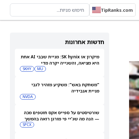
TipRanks.com
חדשות אחרונות
מיקרון או SK hynix: מניית שבבי AI אחת
היא מציאה, והשנייה יקרה מדי
SKHY
MU
"משחקת באש": משקיע מזהיר לגבי
מניית אנבידיה
NVDA
שורטיסטים על ספייס אקס חוטפים מכה
— הנה מה שג'יי פי מורגן רואה בהמשך
SPCX