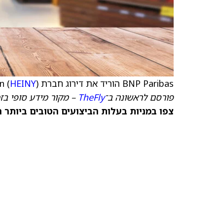
BNP Paribas הוריד את דירוג חברת Heineken (
) ל־Neutral מ־Outperform, עם
HEINY
פורסם לראשונה ב־
TheFly
– מקור מידע סופי בז
צפו במניות בעלות הביצועים הטובים ביותר היום ב‑anks