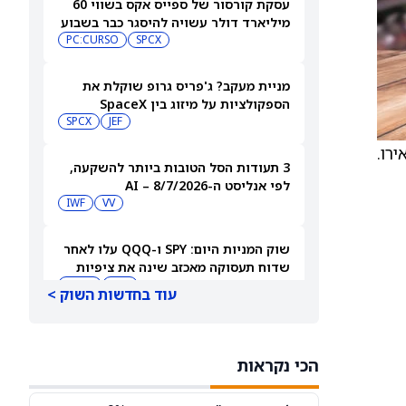
עסקת קורסור של ספייס אקס בשווי 60
מיליארד דולר עשויה להיסגר כבר בשבוע
הבא… אבל המותג Cursor עלול להיעלם
SPCX
PC:CURSO
מניית מעקב? ג'פריס גרופ שוקלת את
הספקולציות על מיזוג בין SpaceX
לטסלה
JEF
SPCX
3 תעודות הסל הטובות ביותר להשקעה,
לפי אנליסט ה-AI – 8/7/2026
IWF
VV
שוק המניות היום: SPY ו-QQQ עלו לאחר
שדוח תעסוקה מאכזב שינה את ציפיות
הריבית
DIA
QQQ
עוד בחדשות השוק >
מניות מחשוב קוונטי מזנקות כשוושינגטון
בוחנת הגדלת המימון ב-68%
הכי נקראות
QBTS
IONQ