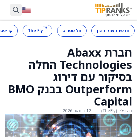
™
חדשות שוק ההון
וול סטריט
The Fly
קריפטו
חברת Abaxx
Technologies החלה
בסיקור עם דירוג
Outperform בבנק BMO
Capital
דה פליי (TheFly)
12 בינואר 2026