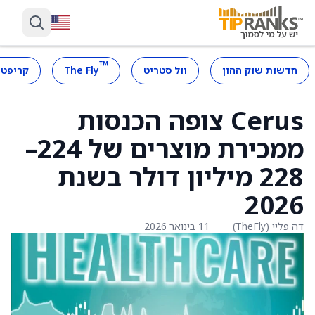
™
חדשות שוק ההון
וול סטריט
The Fly
קריפטו
Cerus צופה הכנסות
ממכירת מוצרים של 224–
228 מיליון דולר בשנת
2026
דה פליי (TheFly)
11 בינואר 2026