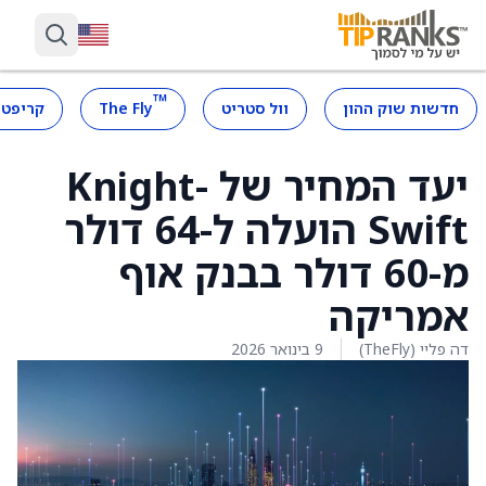
™
חדשות שוק ההון
וול סטריט
The Fly
קריפטו
יעד המחיר של Knight-
Swift הועלה ל-64 דולר
מ-60 דולר בבנק אוף
אמריקה
דה פליי (TheFly)
9 בינואר 2026