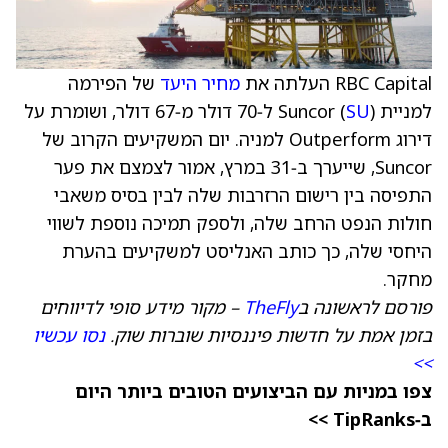
RBC Capital העלתה את
מחיר היעד
של הפירמה
למניית Suncor (
SU
) ל‑70 דולר מ‑67 דולר, ושומרת על
דירוג Outperform למניה. יום המשקיעים הקרוב של
Suncor, שייערך ב‑31 במרץ, אמור לצמצם את פער
התפיסה בין רישום הרזרבות שלה לבין בסיס משאבי
חולות הנפט הרחב שלה, ולספק תמיכה נוספת לשווי
היחסי שלה, כך כותב האנליסט למשקיעים בהערת
מחקר.
פורסם לראשונה ב
TheFly
– מקור מידע סופי לדיווחים
בזמן אמת על חדשות פיננסיות שוברות שוק.
נסו עכשיו
>>
צפו במניות עם הביצועים הטובים ביותר היום
ב‑TipRanks >>