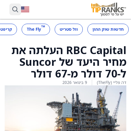
™
חדשות שוק ההון
וול סטריט
The Fly
קריפטו
RBC Capital העלתה את
מחיר היעד של Suncor
ל‑70 דולר מ‑67 דולר
דה פליי (TheFly)
9 בינואר 2026