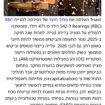
Truist העלתה את
מחיר היעד
של הפירמה למניית
RBC
Bearings (RBC) ל-542 דולר מ-471 דולר, וממשיכה
להמליץ על המניה בדירוג קנייה. למרות שנה חזקה
ב-2025, מגזר התעופה והביטחון ממשיך להיות חיובי
באופן רחב גם לגבי 2026. עלייה בייצור מטוסים וביקוש
מתמשך בשוק החלפים תומכים הן בפעילות הייצור
המקורית (OE) והן בפעילות האפטרמרקט (AM), כך
מציין האנליסט למשקיעים בהערת מחקר. בתחום
הביטחון ייתכן שיהיו פחות קטליזטורים, אבל תהליכי
התחדשות צי (recapitalization), מתיחות גיאופוליטית
וצורך במילוי מלאים מחדש צפויים להמשיך לתמוך
בביקוש. לכן, בחירת מניות הופכת להיות קריטית נוכח
רמות תמחור גבוהות, במיוחד במניות טכנולוגיית ביטחון
קטנות ובינוניות (SMID), מוסיפה הפירמה.