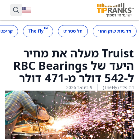
™
חדשות שוק ההון
וול סטריט
The Fly
קריפטו
Truist מעלה את מחיר
היעד של RBC Bearings
ל-542 דולר מ-471 דולר
דה פליי (TheFly)
9 בינואר 2026