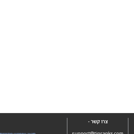
צרו קשר -
support@tipranks.com
תנאי שימוש
•
מדיניות