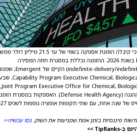
) הודיעה כי קיבלה הזמנת אספקה בשווי של עד 21.5 מיליון דו
המלחמה של ארצות הברית לאספקת BioThrax בשנת 2026. ההזמנה נכללת במסגרת חוזה המסירה
הבלתי-מוגדר/כמות בלתי-מוגדרת (indefinite-delivery/indefinite-quantity) ה
על ידי e Chemical, Biological, Radiological and Nuclear Defense
נקרא Joint Program Executive Office for Chemical, Biological, Radiological and Nuclear Defense,
בשיתוף פעולה עם סוכנות הבריאות של משרד ההגנה (Defense Health Agency). האספקות במסג
יתקיימו בשנת 2026. ההזמנה כוללת תקופת בסיס של שנה
דשות פיננסיות בזמן אמת שמניעות את השוק.
נסו עכשיו>>
TipR >>