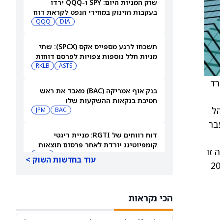
שוק המניות היום: SPY ו-QQQ ירדו
בעקבות הזינוק במחירי הנפט לקראת דוח
התעסוקה המרכזי
DIA
QQQ
תשכחו לרגע מספייס אקס (SPCX): שתי
מניות חלל נוספות צפויות לפרסם דוחות
ב-10 באוגוסט
ASTS
RKLB
לר ממשרד
בנק אוף אמריקה (BAC) מאבד את ראש
חטיבת בנקאות ההשקעות שלו
קיים של Emergent, שמנוהל
JPM
BAC
Capability Program Executiv, שבעבר
דוח רווחים של RGTI: מניית ריגטי
קומפיוטינג יורדת לאחר פרסום תוצאות
רת הזמנה זו
הרבעון השני
RGTI
עוד בחדשות השוק >
 אחת, עם שתי תקופות אופציה נוספות לשנים 2027
המניות המובילות בעליות במדד S&P 500
היום, 8/6/26
הכי נקראות
QQQ
DIA