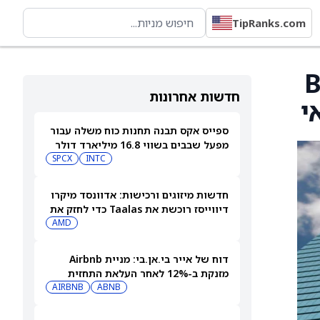
TipRanks.com
BioTh
חדשות אחרונות
ספייס אקס תבנה תחנות כוח משלה עבור
מפעל שבבים בשווי 16.8 מיליארד דולר
SPCX
INTC
חדשות מיזוגים ורכישות: אדוונסד מיקרו
דיווייסז רוכשת את Taalas כדי לחזק את
מהלך ה-AI inference שלה
AMD
דוח של אייר בי.אן.בי: מניית Airbnb
מזנקת ב-12% לאחר העלאת התחזית
AIRBNB
ABNB