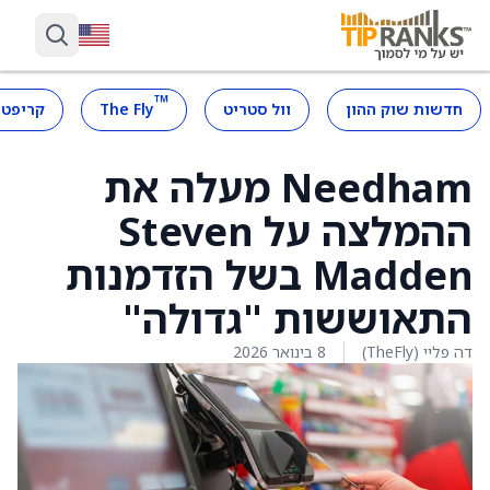
™
חדשות שוק ההון
וול סטריט
The Fly
קריפטו
Needham מעלה את
ההמלצה על Steven
Madden בשל הזדמנות
התאוששות "גדולה"
דה פליי (TheFly)
8 בינואר 2026