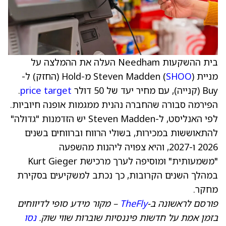
בית ההשקעות Needham העלה את ההמלצה על
מניית Steven Madden (
SHOO
) מ-Hold (החזק) ל-
Buy (קנייה), עם מחיר יעד של 50 דולר
price target
.
הפירמה סבורה שהחברה נהנית ממגמות אופנה חיוביות.
לפי האנליסט, ל-Steven Madden יש הזדמנות "גדולה"
להתאוששות במכירות, בשולי הרווח וברווחים בשנים
2026 ו-2027, והיא צפויה ליהנות מהשפעה
"משמעותית" ומוסיפה לערך מרכישת Kurt Gieger
במהלך השנים הקרובות, כך נכתב למשקיעים בסקירת
מחקר.
פורסם לראשונה ב-
TheFly
– מקור מידע סופי לדיווחים
בזמן אמת על חדשות פיננסיות שוברות שווי שוק.
נסו