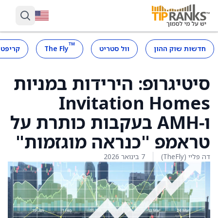
™
חדשות שוק ההון
וול סטריט
The Fly
קריפטו
סיטיגרופ: הירידות במניות
Invitation Homes
ו‑AMH בעקבות כותרת על
טראמפ "כנראה מוגזמות"
דה פליי (TheFly)
7 בינואר 2026