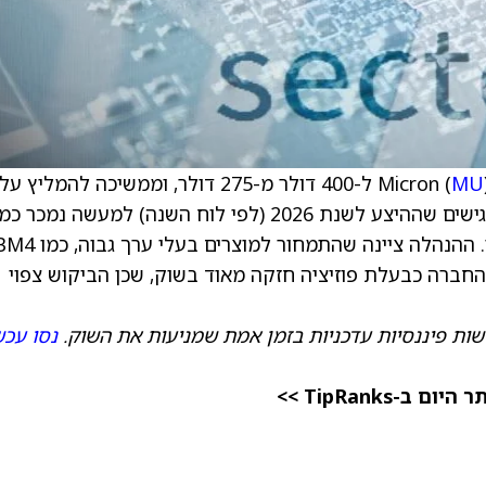
MU
) ל-400 דולר מ-275 דולר, וממשיכה להמליץ על
המניה בדירוג קנייה (Overweight). בפירמה מדגישים שההיצע לשנת 2026 (לפי לוח השנה) למעשה נ
משיכים לראות את החברה כבעלת פוזיציה חזקה מאוד בשוק, שכן הביקוש צפוי
ות פיננסיות עדכניות בזמן אמת שמניעות את השוק.
נסו עכש
TipRanks >>