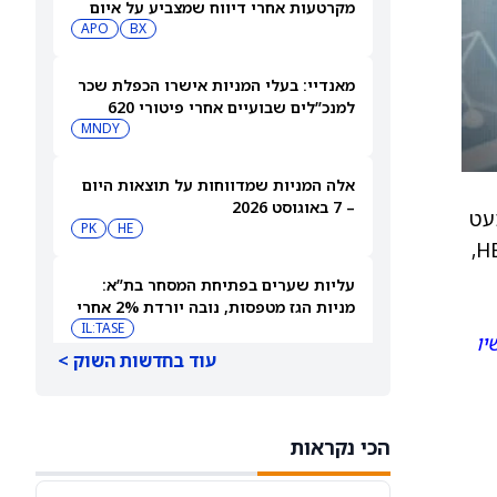
מקרטעות אחרי דיווח שמצביע על איום
מצד האקרים
BX
APO
מאנדיי: בעלי המניות אישרו הכפלת שכר
למנכ”לים שבועיים אחרי פיטורי 620
עובדים
MNDY
אלה המניות שמדווחות על תוצאות היום
– 7 באוגוסט 2026
מכר כמעט
PK
HE
במלואו, עם יכולת מוגבלת להוסיף קיבולת ייצור. ההנהלה ציינה שהתמחור למוצרים בעלי ערך גבוה, כמו HBM4,
עליות שערים בפתיחת המסחר בת”א:
מניות הגז מטפסות, נובה יורדת 2% אחרי
הדוחות
IL:TASE
יו
עוד בחדשות השוק >
רציו אנרגיות מגדילה ומאריכה ערבות
לרכישת Pharos
IL:RATI
הכי נקראות
אפריקה ישראל מגורים קיבלה אישור