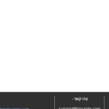
צרו קשר -
support@tipranks.com
תנאי שימוש
•
מדיניות