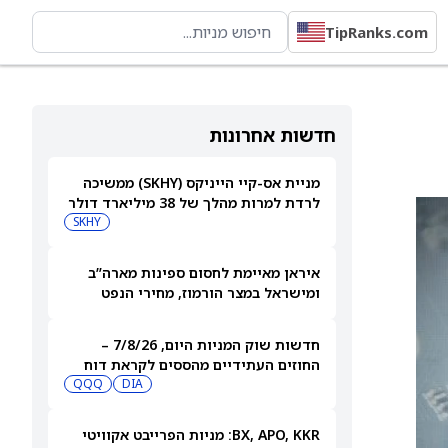
TipRanks.com
חדשות אחרונות
מניית אס-קיי הייניקס (SKHY) ממשיכה
לרדת למרות מהלך של 38 מיליארד דולר
להגדלת קיבולת השבבים
SKHY
איראן מאיימת לחסום ספינות מארה”ב
ומישראל במצר הורמוז, מחירי הנפט
עולים
חדשות שוק המניות היום, 7/8/26 –
החוזים העתידיים מהססים לקראת דוח
התעסוקה
DIA
QQQ
BX, APO, KKR: מניות הפרייבט אקוויטי