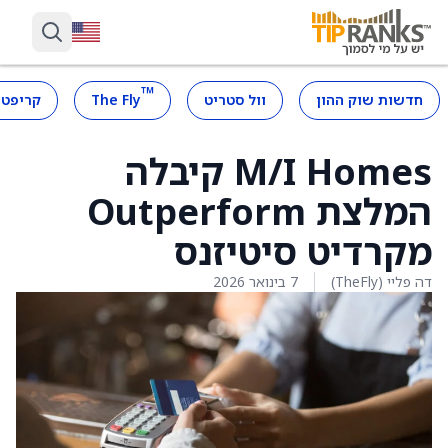
™
חדשות שוק ההון
וול סטריט
The Fly
קריפטו
M/I Homes קיבלה
המלצת Outperform
מקרדיט סיטיזנס
דה פליי (TheFly)
7 בינואר 2026