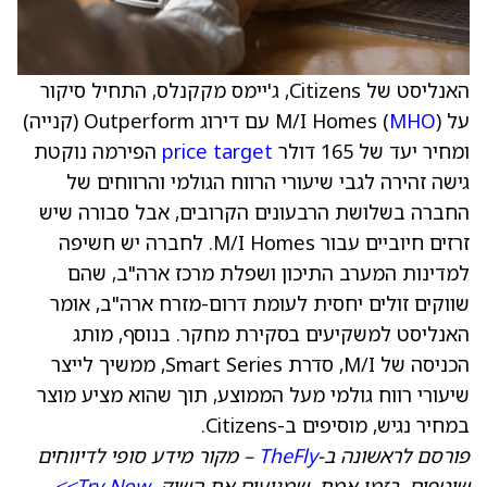
האנליסט של Citizens, ג'יימס מקקנלס, התחיל סיקור
על M/I Homes (
MHO
) עם דירוג Outperform (קנייה)
ומחיר יעד של 165 דולר
price target
הפירמה נוקטת
גישה זהירה לגבי שיעורי הרווח הגולמי והרווחים של
החברה בשלושת הרבעונים הקרובים, אבל סבורה שיש
זרזים חיוביים עבור M/I Homes. לחברה יש חשיפה
למדינות המערב התיכון ושפלת מרכז ארה"ב, שהם
שווקים זולים יחסית לעומת דרום-מזרח ארה"ב, אומר
האנליסט למשקיעים בסקירת מחקר. בנוסף, מותג
הכניסה של M/I, סדרת Smart Series, ממשיך לייצר
שיעורי רווח גולמי מעל הממוצע, תוך שהוא מציע מוצר
במחיר נגיש, מוסיפים ב-Citizens.
פורסם לראשונה ב-
TheFly
– מקור מידע סופי לדיווחים
שוטפים, בזמן אמת, שמניעים את השוק.
Try Now>>