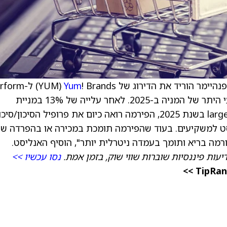
פנהיימר הוריד את הדירוג של
Yum
! Brands ‏(YUM) ל-
, בעקבות ביצועי היתר של המניה ב-2025. לאחר עלייה של 13% במניית
הבחירה המובילה של הפירמה בקבוצת ה-large-cap בשנת 2025, הפירמה רואה כיום את פרופיל הסיכון/סיכ
 האנליסט למשקיעים. בעוד שהפירמה תומכת במכירה או בהפרדה ש
יעות פיננסיות שוברות שווי שוק, בזמן אמת.
נסו עכשיו >>