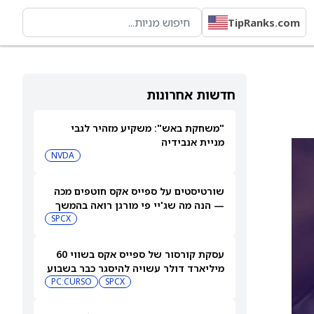
TipRanks.com
חדשות אחרונות
"משחקת באש": משקיע מזהיר לגבי
מניית אנבידיה
NVDA
שורטיסטים על ספייס אקס חוטפים מכה
— הנה מה שג'יי פי מורגן רואה בהמשך
SPCX
עסקת קורסור של ספייס אקס בשווי 60
מיליארד דולר עשויה להיסגר כבר בשבוע
הבא… אבל המותג Cursor עלול להיעלם
SPCX
PC:CURSO