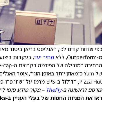
כפי שדווח קודם לכן, האנליסט בריאן ביטנר מאו
מ-Outperform, ללא
מחיר יעד
של Yum כ"מאוזן יותר באופן הוגן", אומר
Pizza Hut, הדילול ב-EPS מרמז על "שווי פרו-פורמה בריא ותומך בעמדה ניטרלית יותר", הוסיף האנליסט.
פורסם לראשונה ב-
TheFly
– מקור מידע סופי ליד
ראו את המניות החמות של בעלי העניין ב-TipRanks >>