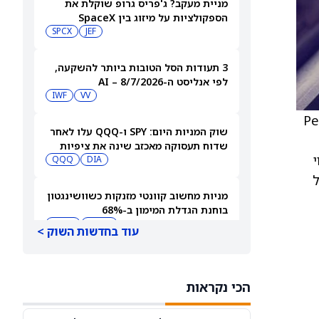
מניית מעקב? ג'פריס גרופ שוקלת את
הספקולציות על מיזוג בין SpaceX
לטסלה
JEF
SPCX
3 תעודות הסל הטובות ביותר להשקעה,
לפי אנליסט ה-AI – 8/7/2026
IWF
VV
Perform
שוק המניות היום: SPY ו-QQQ עלו לאחר
שדוח תעסוקה מאכזב שינה את ציפיות
וי
הריבית
DIA
QQQ
ל
מניות מחשוב קוונטי מזנקות כשוושינגטון
בוחנת הגדלת המימון ב-68%
QBTS
IONQ
עוד בחדשות השוק >
המניות המובילות בעליות במדד S&P 500
היום, 7.8.26
הכי נקראות
QQQ
DIA