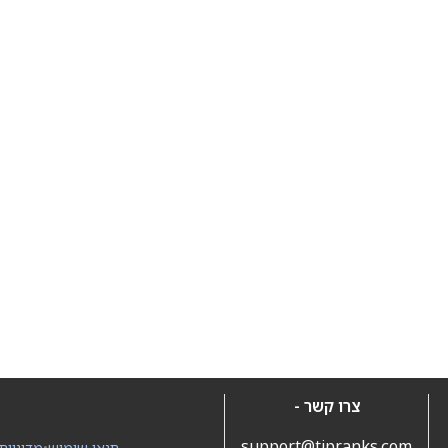
צרו קשר -
support@tipranks.com
תנאי שימוש
•
מדיניות