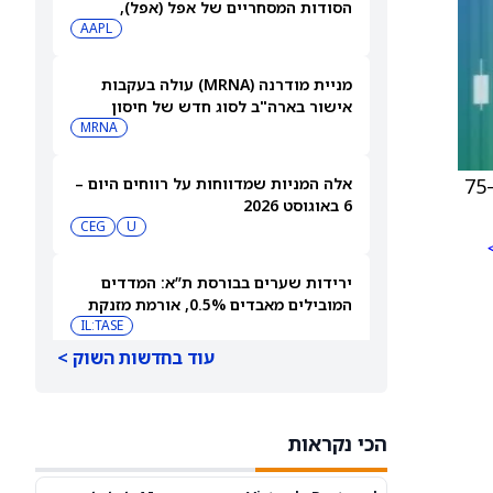
הסודות המסחריים של אפל (אפל),
שאותה כינתה "רשלנית, אגרסיבית
AAPL
ואישית באופן מוזר"
מניית מודרנה (MRNA) עולה בעקבות
אישור בארה"ב לסוג חדש של חיסון
לשפעת — למה זה חשוב
MRNA
) ל-75
אלה המניות שמדווחות על רווחים היום –
6 באוגוסט 2026
CEG
U
ירידות שערים בבורסת ת”א: המדדים
המובילים מאבדים 0.5%, אורמת מזנקת
7% אחרי הדוחות
IL:TASE
עוד בחדשות השוק >
פרטנר תקשורת תפרסם תוצאות רבעון
שני 2026 ותציג מצגת
IL:PTNR
הכי נקראות
אאורה השקעות זכתה בפרויקט