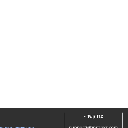
צרו קשר -
support@tipranks.com
תנאי שימוש
•
מדיניות