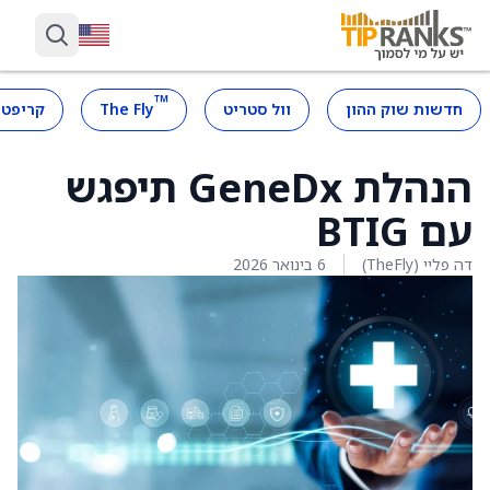
™
חדשות שוק ההון
וול סטריט
The Fly
קריפטו
הנהלת GeneDx תיפגש
עם BTIG
דה פליי (TheFly)
6 בינואר 2026