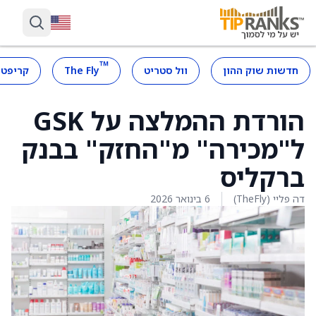
™
חדשות שוק ההון
וול סטריט
The Fly
קריפטו
הורדת ההמלצה על GSK
ל"מכירה" מ"החזק" בבנק
ברקליס
דה פליי (TheFly)
6 בינואר 2026