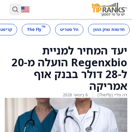
™
חדשות שוק ההון
וול סטריט
The Fly
קריפטו
יעד המחיר למניית
Regenxbio הועלה מ-20
ל-28 דולר בבנק אוף
אמריקה
דה פליי (TheFly)
6 בינואר 2026