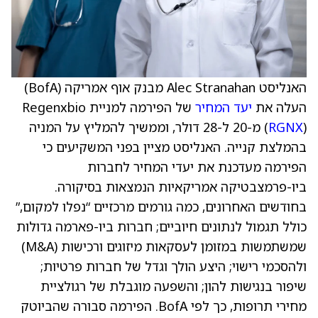
האנליסט Alec Stranahan מבנק אוף אמריקה (BofA)
העלה את
יעד המחיר
של הפירמה למניית Regenxbio
RGNX
(
) מ-20 ל-28 דולר, וממשיך להמליץ על המניה
בהמלצת קנייה. האנליסט מציין בפני המשקיעים כי
הפירמה מעדכנת את יעדי המחיר לחברות
ביו-פרמצבטיקה אמריקאיות הנמצאות בסיקורה.
בחודשים האחרונים, כמה גורמים מרכזיים “נפלו למקום,”
כולל תגמול לנתונים חיוביים; חברות ביו-פארמה גדולות
שמשתמשות במזומן לעסקאות מיזוגים ורכישות (M&A)
ולהסכמי רישוי; היצע הולך וגדל של חברות פרטיות;
שיפור בנגישות להון; והשפעה מוגבלת של רגולציית
מחירי תרופות, כך לפי BofA. הפירמה סבורה שהביוטק