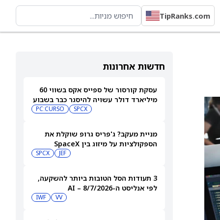
TipRanks.com
חדשות אחרונות
עסקת קורסור של ספייס אקס בשווי 60
מיליארד דולר עשויה להיסגר כבר בשבוע
הבא… אבל המותג Cursor עלול להיעלם
SPCX
PC:CURSO
מניית מעקב? ג'פריס גרופ שוקלת את
הספקולציות על מיזוג בין SpaceX
לטסלה
JEF
SPCX
3 תעודות הסל הטובות ביותר להשקעה,
לפי אנליסט ה-AI – 8/7/2026
IWF
VV