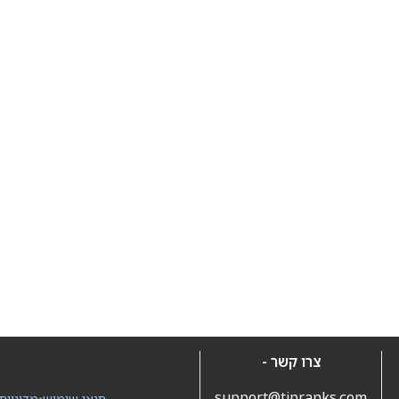
צרו קשר -
support@tipranks.com
תנאי שימוש
•
מדיניות