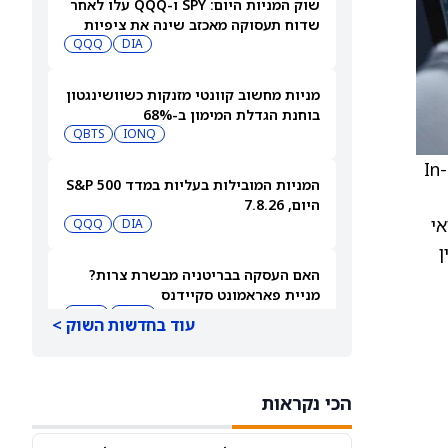
שוק המניות היום: SPY ו-QQQ עלו לאחר
שדוח תעסוקה מאכזב שינה את ציפיות
הריבית
DIA
QQQ
מניות מחשוב קוונטי מזנקות כשוושינגטון
בוחנת הגדלת המימון ב-68%
QBTS
IONQ
) ל-Underperform מ-In
המניות המובילות בעליות במדד S&P 500
היום, 7.8.26
אי
QQQ
DIA
ן
האם העסקה בבריטניה מבשרת צרות?
מניית פאראמונט סקיידנס
(NASDAQ:PSKY) עלתה בכל זאת
WBD
PSKY
עוד בחדשות השוק >
מניית אייר בי.אן.בי (ABNB) זינקה ב-18%
והגיעה לרמה הגבוהה ביותר שלה בארבע
הכי נקראות
שנים
ABNB
AIRBNB