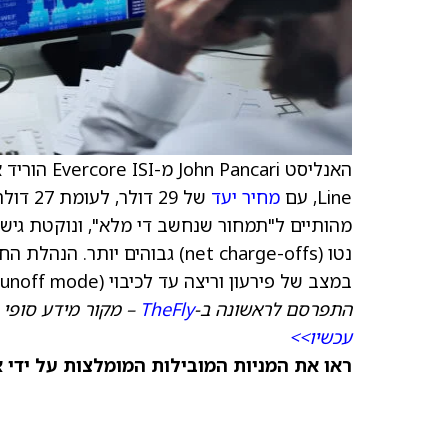
האנליסט John Pancari מ-Evercore ISI הוריד את הדירוג של Regions Financial (
Line, עם
מחיר יעד
של 29 
מהותיים ל"תמחור שנחשב די מלא", ונוקטת גישה
נטו (net charge-offs) גבוהים
במצב של פירעון וריצה עד לכיבוי (runoff mode).
התפרסם לראשונה ב-
TheFly
– מקור מידע סופי 
עכשיו>>
ראו את המניות המובילות המומלצות על ידי 