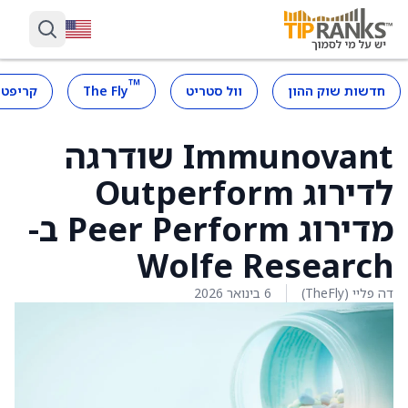
™
חדשות שוק ההון
וול סטריט
The Fly
קריפטו
Immunovant שודרגה
לדירוג Outperform
מדירוג Peer Perform ב-
Wolfe Research
דה פליי (TheFly)
6 בינואר 2026