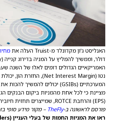
האנליסט ג'ון מקדונלד מ-Truist העלה את
מחיר
נטו (Net Interest Margin)
מציינת כי לכל אחת מהמניות ביקום הבנקים הגד
(EPS) והרחבת ROTCE, שמייצרים תחזית חיובית לשנת 2026.
פורסם לראשונה ב-
TheFly
– מקור מידע סופי בז
ראו את המניות החמות של בעלי העניין (Insiders) ב-TipRanks >>