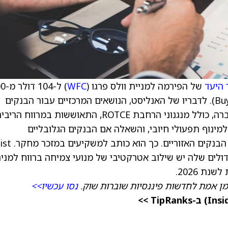
 היעד
של הפירמה למניית וולס פרגו (
WFC
) ל-104
דולר, וממשיך להמליץ על המניה בדירוג קנייה (Buy). לדבריו של האנליסט, הנושאים המרכזיים עבור הבנקים
האמריקאיים הגדולים דומים לאלו של השנה שעברה, כולל מנגנוני הרחבת ROTCE, התאוששות במרווח הר
, החזרת הון, יכולת למינוף תפעולי חיובי, והשאלה אם הבנקים הגלובליים
המערכתיים (GSIBs) יכולים להמשיך להכות את הבנק
ולים שלה יש שילוב אטרקטיבי של מנועי צמיחה ברווח למני
מן אמת לחדשות פיננסיות שוברות שוק.
נסו עכשיו>>