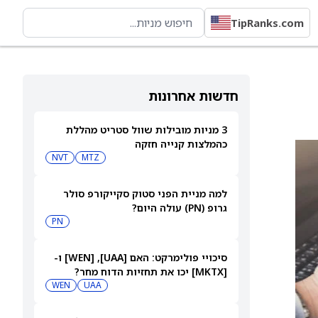
TipRanks.com
חדשות אחרונות
3 מניות מובילות שוול סטריט מהללת
כהמלצות קנייה חזקה
NVT
MTZ
למה מניית הפני סטוק סקייקורפ סולר
גרופ (PN) עולה היום?
PN
סיכויי פולימרקט: האם [UAA], ‏[WEN] ו-
[MKTX] יכו את תחזיות הדוח מחר?
WEN
UAA