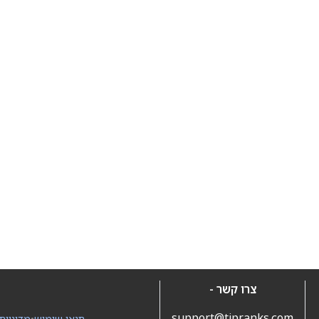
צרו קשר -
support@tipranks.com
תנאי שימוש
•
מדיניות