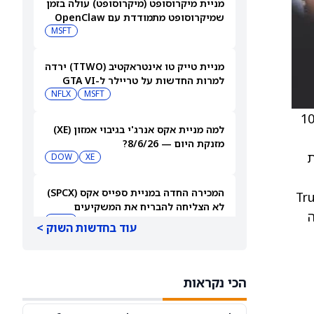
מניית מיקרוסופט (מיקרוסופט) עולה בזמן
שמיקרוסופט מתמודדת עם OpenClaw
MSFT
מניית טייק טו אינטראקטיב (TTWO) ירדה
למרות החדשות על טריילר ל-GTA VI
שיגיע לנטפליקס
MSFT
NFLX
 דולר מ-100
למה מניית אקס אנרג'י בגיבוי אמזון (XE)
מזנקת היום — 8/6/26?
יבית
DOW
XE
המכירה החדה במניית ספייס אקס (SPCX)
ים האזוריים. כך הוא כותב למשקיעים במזכר מחקר. Truist
לא הצליחה להבריח את המשקיעים
ה
הקמעונאיים
SPCX
עוד בחדשות השוק >
המודלים של OpenAI תכננו בסתר במשך
חודשים לפני שפרצו ל-Hugging Face
הכי נקראות
PC:HUGFA