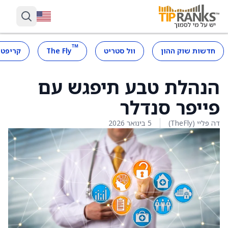
™
חדשות שוק ההון
וול סטריט
The Fly
קריפטו
הנהלת טבע תיפגש עם
פייפר סנדלר
דה פליי (TheFly)
5 בינואר 2026