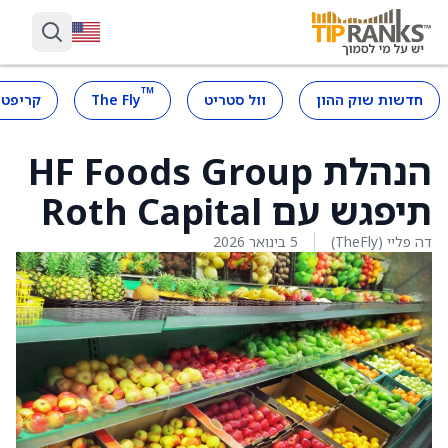
™
חדשות שוק ההון
וול סטריט
The Fly
קריפטו
הנהלת HF Foods Group
תיפגש עם Roth Capital
דה פליי (TheFly)
5 בינואר 2026