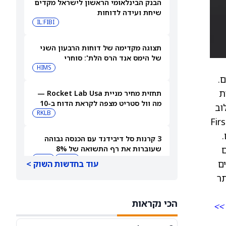
הבנק הבינלאומי הראשון לישראל מקדים
שיחת ועידה לדוחות
IL:FIBI
תצוגה מקדימה של דוחות הרבעון השני
של הימס אנד הרס הלת': סוחרי
האופציות נערכים לתנועה של 14.5%
HIMS
ם.
במניית HIMS
ילות
תחזית מחיר מניית Rocket Lab Usa —
מה וול סטריט מצפה לקראת הדוח ב-10
תהליך שילוב
באוגוסט
RKLB
 בקיץ הקרוב. עד אז, לקוחות FirstBank
3 קרנות סל דיבידנד עם הכנסה גבוהה
ם
שעוברות את רף התשואה של 8%
JEPQ
GPIQ
ם
עוד בחדשות השוק >
 יותר
האם דוחות הרבעון השני של קורוויב
יניעו את מניית CRWV כלפי מעלה?
הכי נקראות
CRWV
 >>