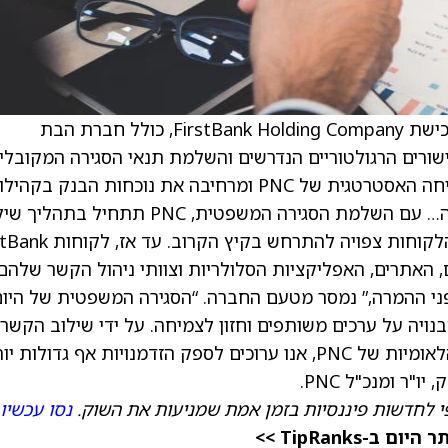
) הודיעה כי השלימה את רכישת FirstBank Holding Company, כולל חברת הבת
לאחר קבלת כל האישורים הרגולטוריים הנדרשים והשלמת תנאי הסגירה המקובלי
“העסקה מקדמת עוד יותר את אסטרטגיית הצמיחה האסטרטגית של PNC ומרחיבה את נוכחות הבנק בקה
בעלות שיעורי צמיחה גבוהים בקולורדו ובאריזונה… עם השלמת הסגירה המשפטית, PNC תתחיל ב
FirstBank בפלטפורמה הלאומית שלה. המרת הלקוחות צפויה להתרחש
 האתרים, האפליקציות הסלולריות וצוותי ניהול הקשר שלהם.
תספק מידע מקיף ללקוחות FirstBank לפני ההמרה,” נמסר מטעם החברה. “הסגירה המשפטית של היו
נויה על ערכים משותפים וחזון לצמיחה. על ידי שילוב הקשרי
המקומיים החזקים של FirstBank עם היכולות הלאומיות של PNC, אנו ערוכים לספק הזדמנויות אף גדולות
"ר ומנכ"ל PNC.
י לחדשות פיננסיות בזמן אמת שמניעות את השוק.
נסו עכשיו
TipRanks >>