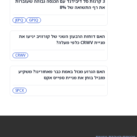
3 קרנות סל דיבידנד עם הכנסה גבוהה שעוברות
האם הגרוע מכול באמת כבר מאחורינו?
את רף התשואה של 8%
משקיע מוביל בוחן את מניית ספייס אקס
SPCX
JEPQ
GPIQ
מיקרון או SK hynix: מניית שבבי AI אחת
היא מציאה, והשנייה יקרה מדי
האם דוחות הרבעון השני של קורוויב יניעו את
SKHY
MU
מניית CRWV כלפי מעלה?
CRWV
"משחקת באש": משקיע מזהיר לגבי
מניית אנבידיה
NVDA
האם הגרוע מכול באמת כבר מאחורינו? משקיע
מוביל בוחן את מניית ספייס אקס
שורטיסטים על ספייס אקס חוטפים מכה
— הנה מה שג'יי פי מורגן רואה בהמשך
SPCX
SPCX
עסקת קורסור של ספייס אקס בשווי 60
מיליארד דולר עשויה להיסגר כבר בשבוע
הבא… אבל המותג Cursor עלול להיעלם
SPCX
PC:CURSO
 פרטיות
•
הצהרת נגישות