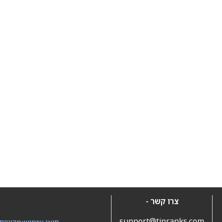
צרו קשר -
support@tipranks.com
תנאי שימוש
•
מדיניות