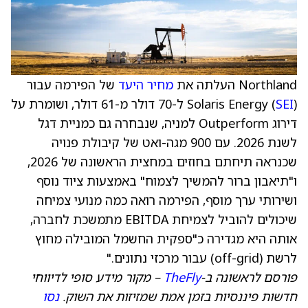
Northland העלתה את
מחיר היעד
של הפירמה עבור
SEI
Solaris Energy (
) ל-70 דולר מ-61 דולר, ושומרת על
דירוג Outperform למניה, שנבחרה גם כמניית דגל
לשנת 2026. עם 900 מגה-ואט של קיבולת פנויה
שכנראה תיחתם בחוזים במחצית הראשונה של 2026,
ו"תיאבון ברור להמשיך לצמוח" באמצעות ציוד נוסף
ושירותי ערך מוסף, הפירמה רואה כמה מנועי צמיחה
שיכולים להוביל לצמיחת EBITDA מתמשכת לחברה,
אותה היא מגדירה כ"ספקית החשמל המובילה מחוץ
לרשת (off-grid) עבור מרכזי נתונים."
פורסם לראשונה ב-
TheFly
– מקור מידע סופי לדיווחי
חדשות פיננסיות בזמן אמת שמזיזות את השוק.
נסו