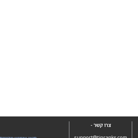
צרו קשר -
support@tipranks.com
תנאי שימוש
•
מדיניות