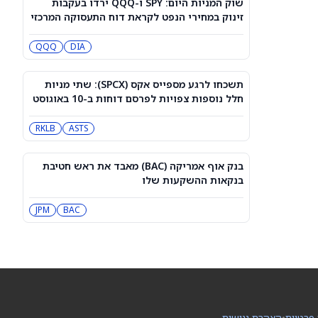
שוק המניות היום: SPY ו-QQQ ירדו בעקבות
דאו ג'ונס היום: ה-DJIA מטפס קלות אחרי
זינוק במחירי הנפט לקראת דוח התעסוקה המרכזי
שדוח התעסוקה הפחית את הסיכוי
להעלאת ריבית
DIA
QQQ
QQQ
DIA
האם מניית ספייס אקס יכולה להגיע
ל-800 דולר? הנה מה שהאנליסט הבכיר
תשכחו לרגע מספייס אקס (SPCX): שתי מניות
הזה מצפה
SPCX
חלל נוספות צפויות לפרסם דוחות ב-10 באוגוסט
RKLB
ASTS
למה מניית Healthy Choice Wellness
(HCWC) עולה היום?
HCWC
בנק אוף אמריקה (BAC) מאבד את ראש חטיבת
בנקאות ההשקעות שלו
הירידה ב-3 מניות הקוונטים האלה נראית
כמו נקודת כניסה, לפי אנליסטים
BAC
JPM
QUBT
QBTS
וולמארט מבצעת שינויים בעגלות הקניות
בחנויות כדי למנוע פגיעה בילדים
WMT
 פרטיות
•
הצהרת נגישות