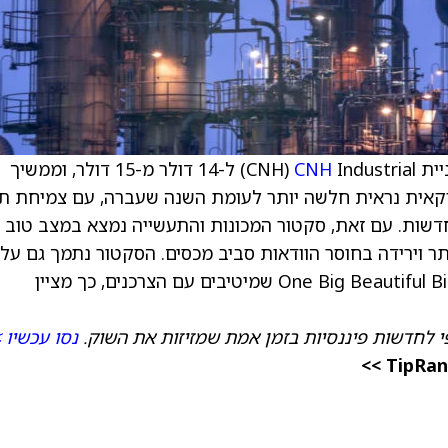
יית
CNH
Industrial‏ (CNH) ל-14 דולר מ-15 דולר, וממשיך
יקאית נראית חלשה יותר לעומת השנה שעברה, עם צמיחת ת
חדשות. עם זאת, סקטור המכונות והתעשייה נמצא במצב טוב
תר וירידה בחוסר הוודאות סביב מכסים. הסקטור נתמך גם על 
זרזי צמיחה פוטנציאליים, כמו סעיפים בחקיקה One Big Beautiful Bill שמיטיבים עם הצרכנים, כך מציין
י לחדשות פיננסיות בזמן אמת שמזיזות את השוק.
נסו עכשיו 