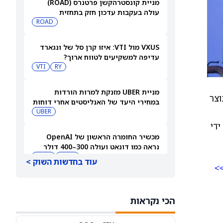
מניית קונסטרהקשן פרטנרס (ROAD)
עולה בעקבות עדכון חזק בתחזית
ROAD
VXUS מול VTI: איזו קרן סל של ונגארד
עדיפה למשקיעים לטווח ארוך?
VTI
RY
מניית UBER מזנקת למרות הורדות
וצר
במחירי היעד של האנליסטים אחרי דוחות
הרבעון השני
UBER
ידי
מכשיר החומרה הראשון של OpenAI
נראה כמו דונאט ועולה 300–400 דולר
MSFT
AAPL
עוד בחדשות השוק >
>>
מניית טסלה (טסלה) עולה כשעמדות
Supercharger יגיעו לתחנות EVgo
הכי נקראות
TSLA
EVGO