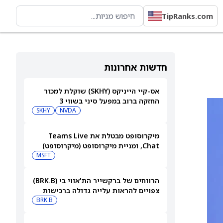
TipRanks.com
חדשות אחרונות
אס-קיי הייניקס (SKHY) שוקלת למכור
החזקה ברוב במפעל סיני בשווי 3
מיליארד דולר
NVDA
SKHY
מיקרוסופט מבטלת את Teams Live
Chat, ומניית מיקרוסופט (מיקרוסופט)
עולה
MSFT
הרווחים של ברקשייר הת'אווי בי (BRK.B)
צפויים להראות עלייה גדולה ברכישות
החוזרות של המניה
BRK.B