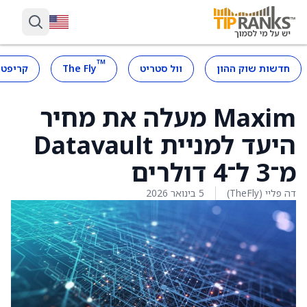
™
חדשות שוק ההון
וול סטריט
The Fly
קריפטו
Maxim מעלה את מחיר
היעד למניית Datavault
מ־3 ל־4 דולרים
דה פליי (TheFly)
5 בינואר 2026