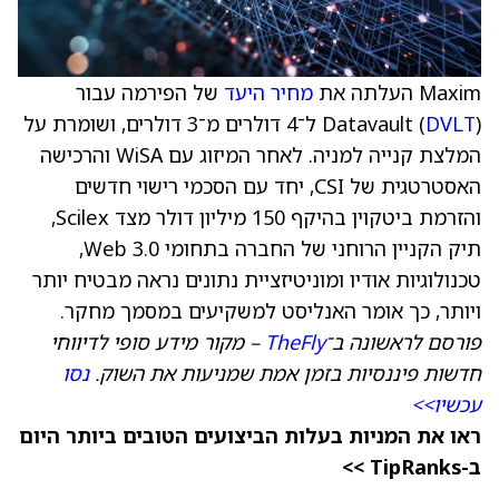
Maxim העלתה את
מחיר היעד
של הפירמה עבור
DVLT
Datavault (
) ל־4 דולרים מ־3 דולרים, ושומרת על
המלצת קנייה למניה. לאחר המיזוג עם WiSA והרכישה
האסטרטגית של CSI, יחד עם הסכמי רישוי חדשים
והזרמת ביטקוין בהיקף 150 מיליון דולר מצד Scilex,
תיק הקניין הרוחני של החברה בתחומי Web 3.0,
טכנולוגיות אודיו ומוניטיזציית נתונים נראה מבטיח יותר
ויותר, כך אומר האנליסט למשקיעים במסמך מחקר.
פורסם לראשונה ב־
TheFly
– מקור מידע סופי לדיווחי
חדשות פיננסיות בזמן אמת שמניעות את השוק.
נסו
עכשיו>>
ראו את המניות בעלות הביצועים הטובים ביותר היום
ב-TipRanks >>